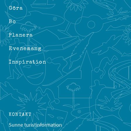
Göra
Bo
Planera
Evenemang
Inspiration
KONTAKT
Sunne turistinformation