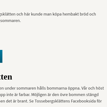
rgsklätten och här kunde man köpa hembakt bröd och
er sommaren.
tten
men under sommaren hålls bommarna öppna. Vår och höst
pp inte är farbar. Möjligen är den övre bommen stängd
å men det är brant. Se Tossebergsklättens Facebooksida för