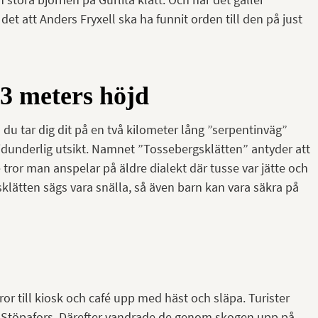
t att Anders Fryxell ska ha funnit orden till den på just
43 meters höjd
du tar dig dit på en två kilometer lång ”serpentinväg”
dunderlig utsikt. Namnet ”Tossebergsklätten” antyder att
e tror man anspelar på äldre dialekt där tusse var jätte och
sklätten sägs vara snälla, så även barn kan vara säkra på
or till kiosk och café upp med häst och släpa. Turister
i Stöpafors. Därefter vandrade de genom skogen upp på