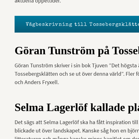
aktuella öppettider.
Vägbeskrivning till Tossebergsklätt
Göran Tunström på Tosse
Göran Tunström skriver i sin bok Tjuven ”Det högsta ä
Tossebergsklätten och se ut över denna värld”. Fler f
och Anders Fryxell.
Selma Lagerlöf kallade pla
Det sägs att Selma Lagerlöf ska ha fått inspiration t
blickade ut över landskapet. Kanske såg hon en björn. H
litteraturen och många kanske minns kapitlet om den 