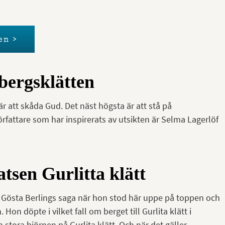
en >
bergsklätten
r att skåda Gud. Det näst högsta är att stå på
örfattare som har inspirerats av utsikten är Selma Lagerlöf
tsen Gurlitta klätt
ill Gösta Berlings saga när hon stod här uppe på toppen och
on döpte i vilket fall om berget till Gurlita klätt i
stora björnen på Gurlita klätt. Och när det gäller