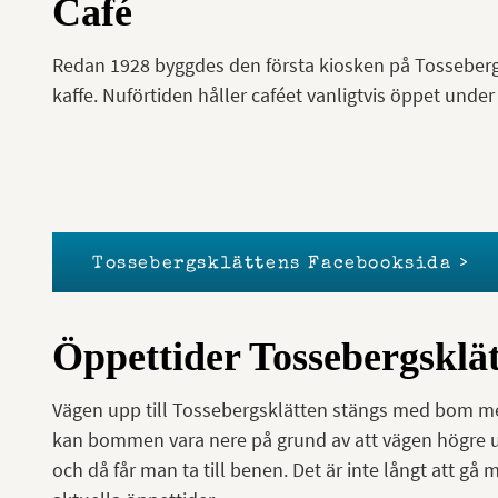
Café
Redan 1928 byggdes den första kiosken på Tossebe
kaffe. Nuförtiden håller caféet vanligtvis öppet und
Tossebergsklättens Facebooksida >
Öppettider Tossebergsklä
Vägen upp till Tossebergsklätten stängs med bom 
kan bommen vara nere på grund av att vägen högre u
och då får man ta till benen. Det är inte långt att g