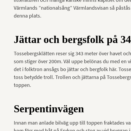
Värmlands ”nationalsång” Värmlandsvisan så påstås de
denna plats.
Jättar och bergsfolk på 3
Tossebergsklätten reser sig 343 meter över havet och 
som stiger över 200m. Väl uppe belönas du med en vi
det i folktron ansågs bo jättar och bergfolk här. Toss
toss betydde troll. Trollen och jättarna på Tosseberg
toppen.
Serpentinvägen
Innan man anlade bilväg upp till toppen fraktades var
kom förr med båt på Fryken och steg av vid bryggan 