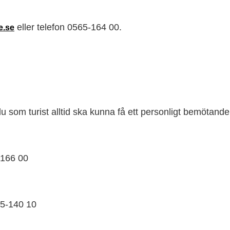
eller telefon 0565-164 00.
e.se
du som turist alltid ska kunna få ett personligt bemötand
-166 00
5-140 10