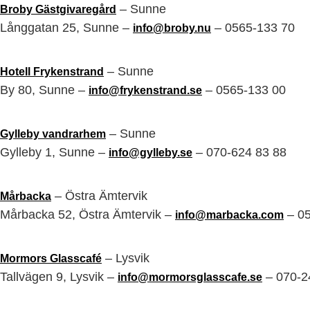
– Sunne
Broby Gästgivaregård
Långgatan 25, Sunne –
– 0565-133 70
info@broby.nu
– Sunne
Hotell Frykenstrand
By 80, Sunne –
– 0565-133 00
info@frykenstrand.se
– Sunne
Gylleby vandrarhem
Gylleby 1, Sunne –
– 070-624 83 88
info@gylleby.se
– Östra Ämtervik
Mårbacka
Mårbacka 52, Östra Ämtervik –
– 0
info@marbacka.com
– Lysvik
Mormors Glasscafé
Tallvägen 9, Lysvik –
– 070-2
info@mormorsglasscafe.se