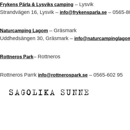
– Lysvik
Frykens Pärla & Lysviks camping
Strandvägen 16, Lysvik –
– 0565-8
info@frykensparla.se
– Gräsmark
Naturcamping Lagom
Uddhedsängen 30, Gräsmark –
info@naturcampinglago
– Rottneros
Rottneros Park
Rottneros Parrk
– 0565-602 95
info@rottnerospark.se