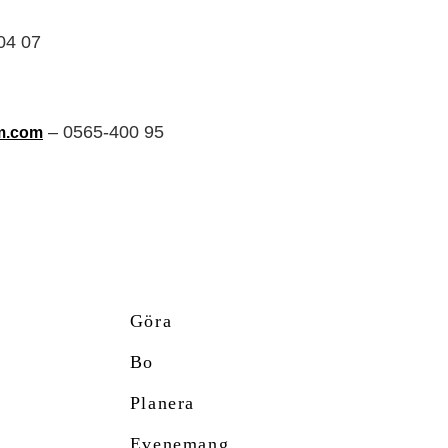
04 07
– 0565-400 95
m.com
Göra
Bo
Planera
Evenemang