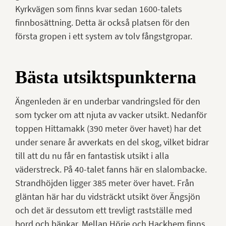
Kyrkvägen som finns kvar sedan 1600-talets
finnbosättning. Detta är också platsen för den
första gropen i ett system av tolv fångstgropar.
Bästa utsiktspunkterna
Ängenleden är en underbar vandringsled för den
som tycker om att njuta av vacker utsikt. Nedanför
toppen Hittamakk (390 meter över havet) har det
under senare år avverkats en del skog, vilket bidrar
till att du nu får en fantastisk utsikt i alla
väderstreck. På 40-talet fanns här en slalombacke.
Strandhöjden ligger 385 meter över havet. Från
gläntan här har du vidsträckt utsikt över Ängsjön
och det är dessutom ett trevligt rastställe med
bord och bänkar. Mellan Hörie och Hackhem finns