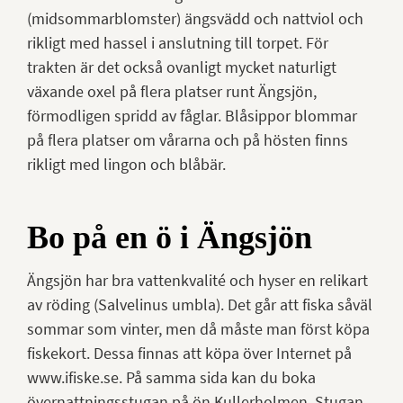
(midsommarblomster) ängsvädd och nattviol och
rikligt med hassel i anslutning till torpet. För
trakten är det också ovanligt mycket naturligt
växande oxel på flera platser runt Ängsjön,
förmodligen spridd av fåglar. Blåsippor blommar
på flera platser om vårarna och på hösten finns
rikligt med lingon och blåbär.
Bo på en ö i Ängsjön
Ängsjön har bra vattenkvalité och hyser en relikart
av röding (Salvelinus umbla). Det går att fiska såväl
sommar som vinter, men då måste man först köpa
fiskekort. Dessa finnas att köpa över Internet på
www.ifiske.se. På samma sida kan du boka
övernattningsstugan på ön Kullerholmen. Stugan