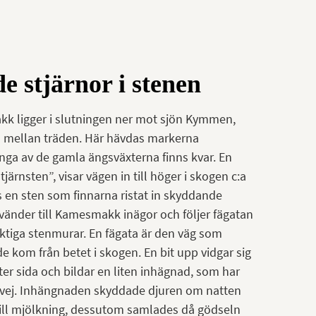
 stjärnor i stenen
 ligger i slutningen ner mot sjön Kymmen,
 mellan träden. Här hävdas markerna
nga av de gamla ängsväxterna finns kvar. En
järnsten”, visar vägen in till höger i skogen c:a
s en sten som finnarna ristat in skyddande
rvänder till Kamesmakk inägor och följer fägatan
tiga stenmurar. En fägata är den väg som
de kom från betet i skogen. En bit upp vidgar sig
er sida och bildar en liten inhägnad, som har
kvej. Inhängnaden skyddade djuren om natten
ll mjölkning, dessutom samlades då gödseln