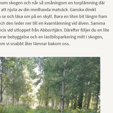
enom skogen och når så småningom en torplämning där
ör att njuta av din medhavda matsäck. Ganska direkt
n se och läsa om på en skylt. Bara en liten bit längre fram
 och den leder ner till en kvarnlämning vid älven. Samma
s vid utloppet från Abborrtjärn. Därefter följer du en lite
erar bebyggelse och en lastbilsparkering mitt i skogen,
 som vi snabbt åter lämnar bakom oss.