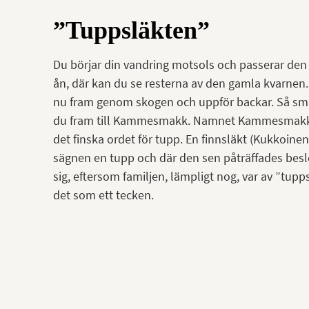
”Tuppsläkten”
Du börjar din vandring motsols och passerar den 
ån, där kan du se resterna av den gamla kvarnen. 
nu fram genom skogen och uppför backar. Så 
du fram till Kammesmakk. Namnet Kammesmakk
det finska ordet för tupp. En finnsläkt (Kukkoinen
sägnen en tupp och där den sen påträffades besl
sig, eftersom familjen, lämpligt nog, var av ”tup
det som ett tecken.