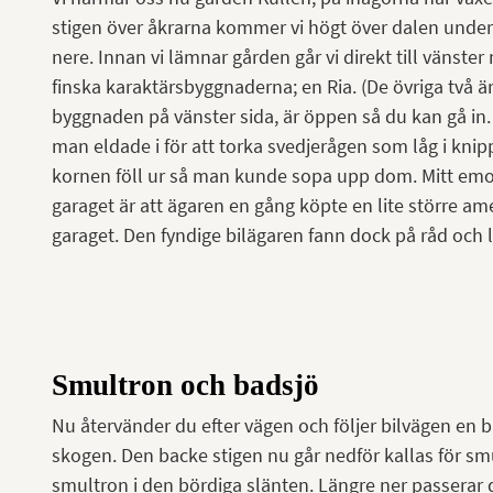
stigen över åkrarna kommer vi högt över dalen unde
nere. Innan vi lämnar gården går vi direkt till vänste
finska karaktärsbyggnaderna; en Ria. (De övriga två ä
byggnaden på vänster sida, är öppen så du kan gå in
man eldade i för att torka svedjerågen som låg i knip
kornen föll ur så man kunde sopa upp dom. Mitt emot
garaget är att ägaren en gång köpte en lite större am
garaget. Den fyndige bilägaren fann dock på råd och 
Smultron och badsjö
Nu återvänder du efter vägen och följer bilvägen en bi
skogen. Den backe stigen nu går nedför kallas för sm
smultron i den bördiga slänten. Längre ner passerar d