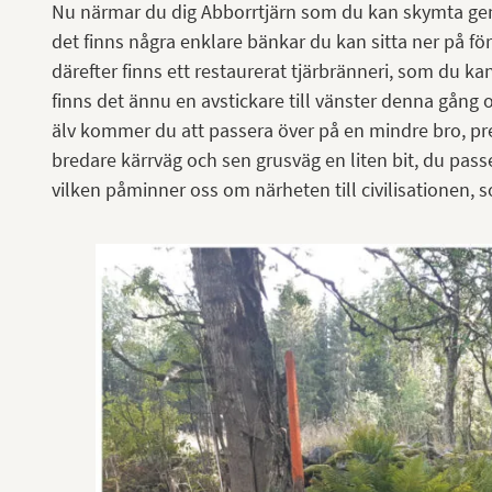
Nu närmar du dig Abborrtjärn som du kan skymta g
det finns några enklare bänkar du kan sitta ner på f
därefter finns ett restaurerat tjärbränneri, som du ka
finns det ännu en avstickare till vänster denna gång
älv kommer du att passera över på en mindre bro, preci
bredare kärrväg och sen grusväg en liten bit, du pass
vilken påminner oss om närheten till civilisationen,