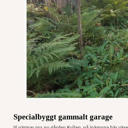
Specialbyggt gammalt garage
Vi närmar oss nu gården Kullen, på inägorna här växer 