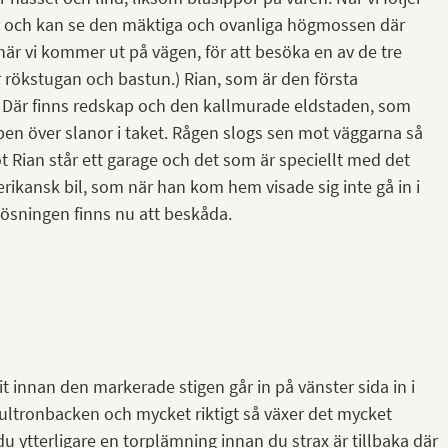
r och kan se den mäktiga och ovanliga högmossen där
r när vi kommer ut på vägen, för att besöka en av de tre
r rökstugan och bastun.) Rian, som är den första
. Där finns redskap och den kallmurade eldstaden, som
pen över slanor i taket. Rågen slogs sen mot väggarna så
 Rian står ett garage och det som är speciellt med det
erikansk bil, som när han kom hem visade sig inte gå in i
lösningen finns nu att beskåda.
t innan den markerade stigen går in på vänster sida in i
ultronbacken och mycket riktigt så växer det mycket
u ytterligare en torplämning innan du strax är tillbaka där