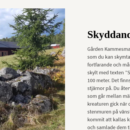
Skyddande
Gården Kammesmakk
som du kan skymta
fortfarande och må
skylt med texten ”St
100 meter. Det finn
stjärnor på. Du åte
som går mellan mäk
kreaturen gick när 
stenmuren på vänst
kommit att kallas 
och samlade dem ti