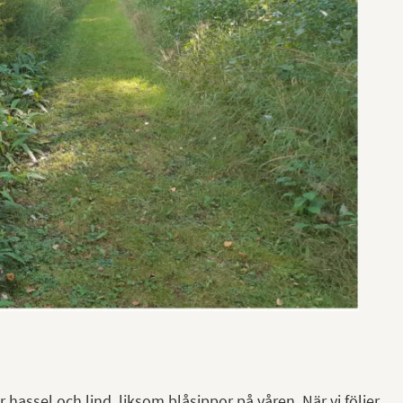
hassel och lind, liksom blåsippor på våren. När vi följer