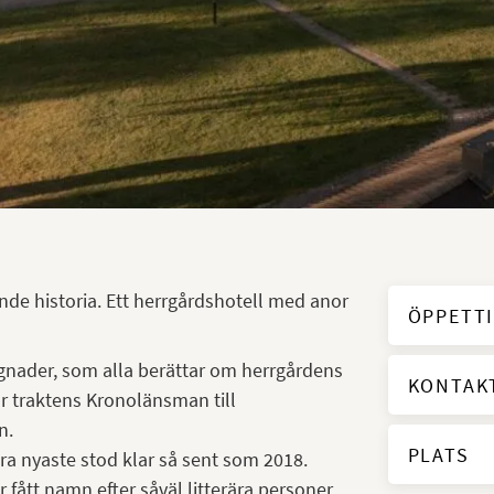
de historia. Ett herrgårdshotell med anor
ÖPPETT
nader, som alla berättar om herrgårdens
KONTAK
för traktens Kronolänsman till
n.
PLATS
lra nyaste stod klar så sent som 2018.
r fått namn efter såväl litterära personer