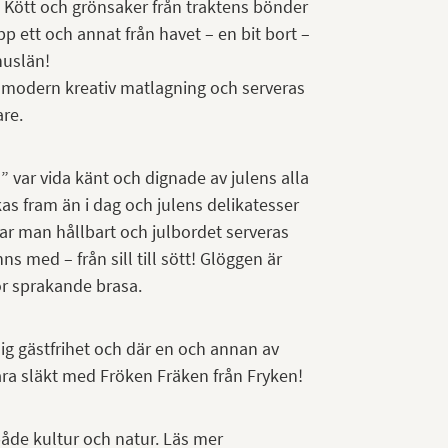
Kött och grönsaker från traktens bönder
p ett och annat från havet – en bit bort –
huslän!
modern kreativ matlagning och serveras
re.
var vida känt och dignade av julens alla
s fram än i dag och julens delikatesser
r man hållbart och julbordet serveras
inns med – från sill till sött! Glöggen är
r sprakande brasa.
ig gästfrihet och där en och annan av
a släkt med Fröken Fräken från Fryken!
både kultur och natur. Läs mer