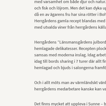
med varsamhet om både djur och natur. 
och fisk och löjrom. Men det kan dyka up
då en av ägarens fru har sina rötter i Bo
Herrgårdens gamla recept blandas med 
med utvalda viner från herrgårdens källa
Herrgårdens ”Länsmansgårdens julbord” 
hemlagade delikatesser. Recepten plocka
samsas med moderna inslag. Idag arbeta
idag till bords sharing i 7 turer där allt f
hemlagad och bjuds i salongerna framfö
Och i allt möts man av värmländskt vänl
herrgårdens medarbetare kanske kan var
Det finns mycket att uppleva i Sunne – 