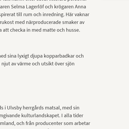
attaren Selma Lagerlöf och krögaren Anna
irerat till rum och inredning. Här vaknar
ch frukost med närproducerade smaker av
a att checka in med matte och husse.
ed sina lyxigt djupa kopparbadkar och
 njut av värme och utsikt över sjön
rds i Ulvsby herrgårds matsal, med sin
mgivande kulturlandskapet. I alla tider
ärmland, och från producenter som arbetar