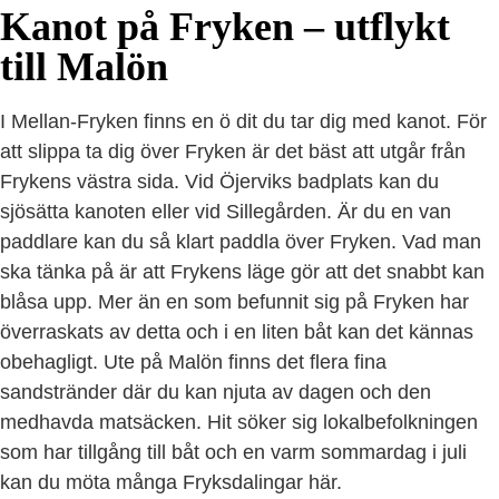
Kanot på Fryken – utflykt
till Malön
I Mellan-Fryken finns en ö dit du tar dig med kanot. För
att slippa ta dig över Fryken är det bäst att utgår från
Frykens västra sida. Vid Öjerviks badplats kan du
sjösätta kanoten eller vid Sillegården. Är du en van
paddlare kan du så klart paddla över Fryken. Vad man
ska tänka på är att Frykens läge gör att det snabbt kan
blåsa upp. Mer än en som befunnit sig på Fryken har
överraskats av detta och i en liten båt kan det kännas
obehagligt. Ute på Malön finns det flera fina
sandstränder där du kan njuta av dagen och den
medhavda matsäcken. Hit söker sig lokalbefolkningen
som har tillgång till båt och en varm sommardag i juli
kan du möta många Fryksdalingar här.