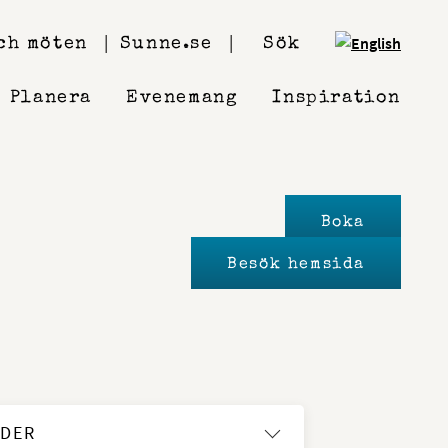
ch möten
Sunne.se
Sök
Planera
Evenemang
Inspiration
Boka
Besök hemsida
IDER