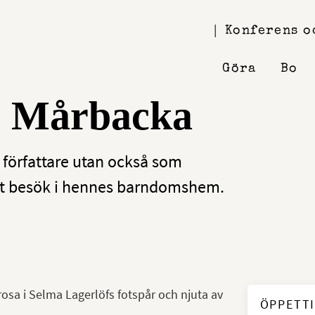
Konferens o
Göra
Bo
s Mårbacka
 författare utan också som
ett besök i hennes barndomshem.
osa i Selma Lagerlöfs fotspår och njuta av
ÖPPETT