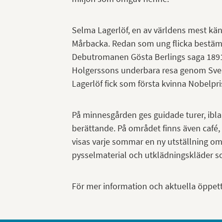
Selma Lagerlöf, en av världens mest kän
Mårbacka. Redan som ung flicka bestämde 
Debutromanen Gösta Berlings saga 1891
Holgerssons underbara resa genom Sver
Lagerlöf fick som första kvinna Nobelprise
På minnesgården ges guidade turer, ibl
berättande. På området finns även café,
visas varje sommar en ny utställning om 
pysselmaterial och utklädningskläder som
För mer information och aktuella öppett